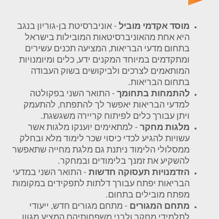
מוסד אקדמי מוביל
- אוניברסיטת בן-גוריון בנגב
היא אחת מהאוניברסיטאות המובילות בישראל
בתחום מדעי הבריאות, המציעה תכנים עשירים
ומתקדמים במיוחד המקנים ידע, כלים ומיומנויות
המותאמים לצרכים ולביקושים בשוק העבודה
בתחום הבריאות.
להתמחות בתחומך
- התואר השני בפקולטה
למדעי הבריאות יאפשר לך להתפתח, להתעמק
ויתן עבורך כלים לפיתוח קריירה משגשגת.
מלגות מחקר
- למתאימים יוענקו מלגות אשר
עשויות להגיע לכדי כיסוי שכר לימוד מלא ובחלק
ממסלולי הלימוד ניתנת גם מלגת מחייה שתאפשר
להשקיע את זמנך בלימודים ובמחקר.
הזדמנויות תעסוקה חדשות
- התואר השני במדעי
הבריאות יפתח עבורך דלתות לתפקידים במקומות
מפתח מובילים בתחום.
מתחם המגורים
-
מתחם מגורים חדש, ייעודי
לתלמידי מחקר ולבני משפחותיהם המציע מגוון