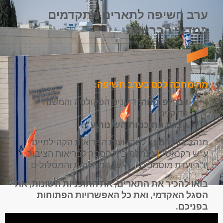
ערב חשיפה לתארים מתקדמים
במדעי הבריאות
מה מחכה לכם בערב חשיפה:
דברי פתיחה
: דיקנית הפקולטה ו
המשנה
לדיקנית
הצגת התוכניות השונות ע"י:
מנהל בית הספר למקצועות הבריאות הקהילתיים
ע”ש רקנאטי
|
מנהלת בית הספר לבריאות הציבור
|
יו"ר ועדת מוסמכים
|
ראשי המחלקות והמסלולים
בואו להכיר את התארים, את התוכניות השונות, את
הסגל האקדמי, ואת כל האפשרויות הפתוחות
בפניכם.